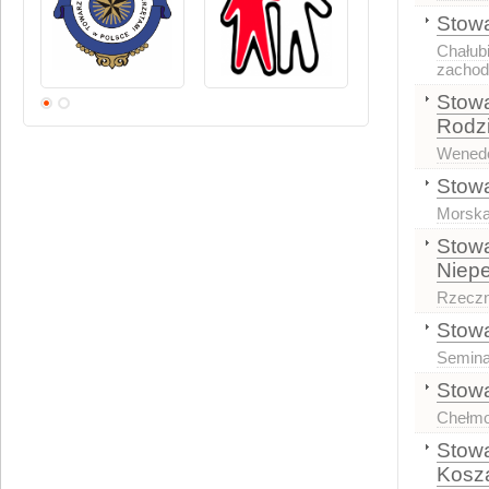
Stowa
Chałubi
zachod
Stow
Rodzi
Wenedó
Stowa
Morska
Stowa
Niep
Rzeczn
Stowa
Semina
Stowa
Chełmo
Stowa
Kosza