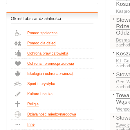
Kosza
Kaspro
Określ obszar działalności
Stowa
Rdzen
Oddzi
Pomoc społeczna
Bosmań
Pomoc dla dzieci
zachod
Kosza
Ochrona praw człowieka
K.I. Ga
Ochrona i promocja zdrowia
zachod
Ekologia i ochrona zwierząt
Stowa
Gen. W
Sport i turystyka
zachod
Kultura i nauka
Towar
Wąsk
Religia
Wenedó
Działalność międzynarodowa
Stowa
Inne
Zwycię
zachod