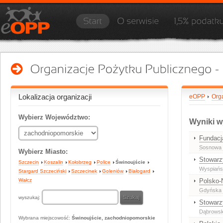
Lokalizacja organizacji
eOPP
Org
Wybierz Województwo:
Wyniki w
Fundacj
Sosnowa 
Wybierz Miasto:
Stowarz
Szczecin
Koszalin
Kołobrzeg
Police
Świnoujście
Wyspiańs
Stargard Szczeciński
Szczecinek
Goleniów
Białogard
Wałcz
Polsko-
Gdyńska 
wyszukaj:
Stowar
Dąbrowski
Wybrana miejscowość:
Świnoujście, zachodniopomorskie