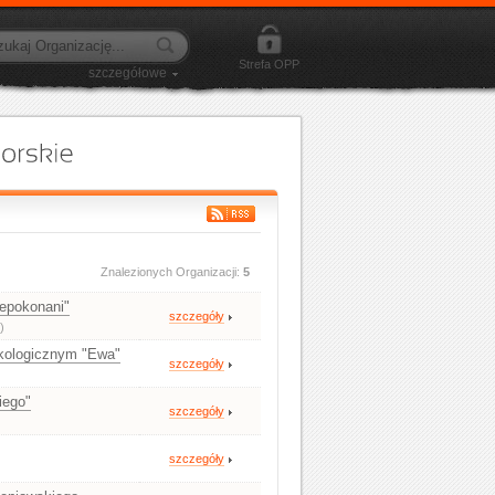
Strefa OPP
szczegółowe
Znalezionych Organizacji:
5
epokonani"
szczegóły
)
kologicznym "Ewa"
szczegóły
)
iego"
szczegóły
szczegóły