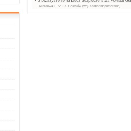
Stowarzyszenie na rzecz Bezpieczeństwa Powiatu Go
Dworcowa 1
, 72-100
Goleniów
(woj. zachodniopomorskie)