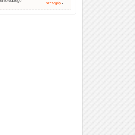
leniowskiego
szczegóły