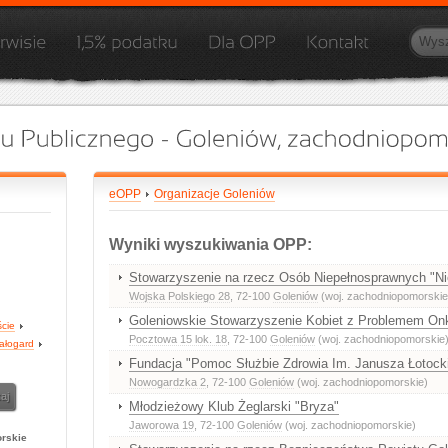
eOPP
Organizacje Goleniów
Wyniki wyszukiwania OPP:
Stowarzyszenie na rzecz Osób Niepełnosprawnych "Ni
Wojska Polskiego 28
, 72-100
Goleniów
(woj. zachodniopomorskie
Goleniowskie Stowarzyszenie Kobiet z Problemem On
ście
Pocztowa 15 lok. 18
, 72-100
Goleniów
(woj. zachodniopomorskie
ałogard
Fundacja "Pomoc Służbie Zdrowia Im. Janusza Łotock
Nowogardzka 2
, 72-100
Goleniów
(woj. zachodniopomorskie)
Młodzieżowy Klub Żeglarski "Bryza"
Jaworowa 19
, 72-100
Goleniów
(woj. zachodniopomorskie)
rskie