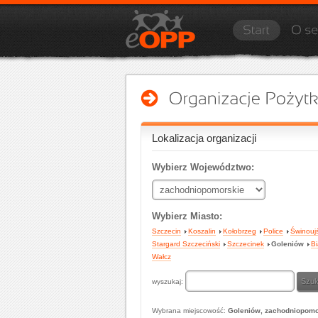
Lokalizacja organizacji
Wybierz Województwo:
Wybierz Miasto:
Szczecin
Koszalin
Kołobrzeg
Police
Świnouj
Stargard Szczeciński
Szczecinek
Goleniów
Bi
Wałcz
wyszukaj:
Wybrana miejscowość:
Goleniów, zachodniopomo