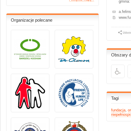
gmina:
a.felin
www.fu
Organizacje polecane
Obszary dz
Tagi
fundacja
,
o
niepełnosp