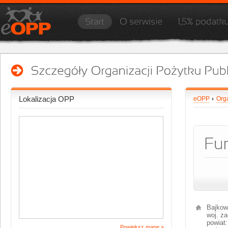
Lokalizacja OPP
eOPP
Org
Bajkow
woj.
za
powiat:
Powiększ mapę »