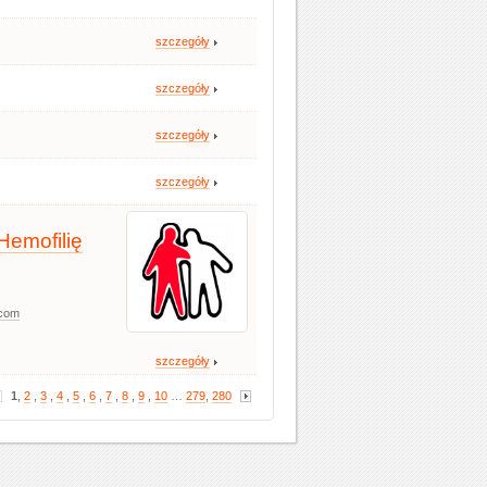
szczegóły
szczegóły
szczegóły
szczegóły
Hemofilię
.com
szczegóły
1
,
2
,
3
,
4
,
5
,
6
,
7
,
8
,
9
,
10
…
279
,
280