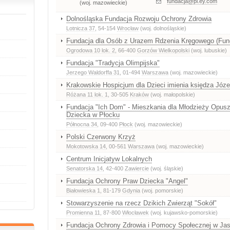
fundacja@pl.ey.com
(woj. mazowieckie)
Dolnośląska Fundacja Rozwoju Ochrony Zdrowia
Lotnicza 37
, 54-154
Wrocław
(woj. dolnośląskie)
Fundacja dla Osób z Urazem Rdzenia Kręgowego (Fun
Ogrodowa 10 lok. 2
, 66-400
Gorzów Wielkopolski
(woj. lubuskie)
Fundacja "Tradycja Olimpijska"
Jerzego Waldorffa 31
, 01-494
Warszawa
(woj. mazowieckie)
Krakowskie Hospicjum dla Dzieci imienia księdza Józe
Różana 11 lok. 1
, 30-505
Kraków
(woj. małopolskie)
Fundacja "Ich Dom" - Mieszkania dla Młodzieży Opus
Dziecka w Płocku
Północna 34
, 09-400
Płock
(woj. mazowieckie)
Polski Czerwony Krzyż
Mokotowska 14
, 00-561
Warszawa
(woj. mazowieckie)
Centrum Inicjatyw Lokalnych
Senatorska 14
, 42-400
Zawiercie
(woj. śląskie)
Fundacja Ochrony Praw Dziecka "Angel"
Białowieska 1
, 81-179
Gdynia
(woj. pomorskie)
Stowarzyszenie na rzecz Dzikich Zwierząt "Sokół"
Promienna 11
, 87-800
Włocławek
(woj. kujawsko-pomorskie)
Fundacja Ochrony Zdrowia i Pomocy Społecznej w Jast