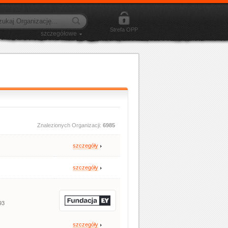
Strefa OPP
szczegółowe
Znalezionych Organizacji:
6985
szczegóły
szczegóły
93
szczegóły