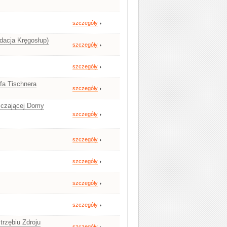
szczegóły
dacja Kręgosłup)
szczegóły
szczegóły
fa Tischnera
szczegóły
zczającej Domy
szczegóły
szczegóły
szczegóły
szczegóły
szczegóły
rzębiu Zdroju
szczegóły