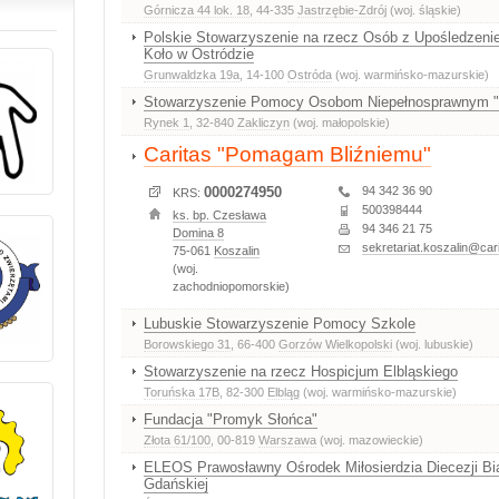
Górnicza 44 lok. 18
, 44-335
Jastrzębie-Zdrój
(woj. śląskie)
Polskie Stowarzyszenie na rzecz Osób z Upośledze
Koło w Ostródzie
Grunwaldzka 19a
, 14-100
Ostróda
(woj. warmińsko-mazurskie)
Stowarzyszenie Pomocy Osobom Niepełnosprawnym "B
Rynek 1
, 32-840
Zakliczyn
(woj. małopolskie)
Caritas "Pomagam Bliźniemu"
0000274950
94 342 36 90
KRS:
500398444
ks. bp. Czesława
94 346 21 75
Domina 8
sekretariat.koszalin@cari
75-061
Koszalin
(woj.
zachodniopomorskie)
Lubuskie Stowarzyszenie Pomocy Szkole
Borowskiego 31
, 66-400
Gorzów Wielkopolski
(woj. lubuskie)
Stowarzyszenie na rzecz Hospicjum Elbląskiego
Toruńska 17B
, 82-300
Elbląg
(woj. warmińsko-mazurskie)
Fundacja "Promyk Słońca"
Złota 61/100
, 00-819
Warszawa
(woj. mazowieckie)
ELEOS Prawosławny Ośrodek Miłosierdzia Diecezji Bi
Gdańskiej