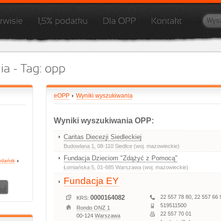
eOPP
Wyniki wyszukiwania
Wyniki wyszukiwania OPP:
Caritas Diecezji Siedleckiej
Budowlana 1
, 08-110
Siedlce
(woj. mazowieckie)
Fundacja Dzieciom "Zdążyć z Pomocą"
dańsk
Łomiańska 5
, 01-685
Warszawa
(woj. mazowieckie)
Fundacja EY
0000164082
22 557 78 80, 22 557 66 
KRS:
519511500
Rondo ONZ 1
22 557 70 01
00-124
Warszawa