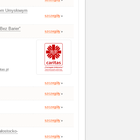
niem Umysłowym
szczegóły
ez Barier"
szczegóły
tas.pl
szczegóły
szczegóły
szczegóły
szczegóły
ałostocko-
szczegóły