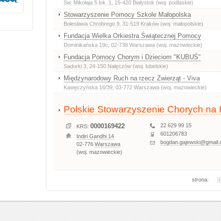
Św. Mikołaja 5 lok. 1
, 15-420
Białystok
(woj. podlaskie)
Stowarzyszenie Pomocy Szkole Małopolska
Bolesława Chrobrego 9
, 31-519
Kraków
(woj. małopolskie)
Fundacja Wielka Orkiestra Świątecznej Pomocy
Dominikańska 19c
, 02-738
Warszawa
(woj. mazowieckie)
Fundacja Pomocy Chorym i Dzieciom "KUBUŚ"
Sadurki 3
, 24-150
Nałęczów
(woj. lubelskie)
Międzynarodowy Ruch na rzecz Zwierząt - Viva
Kawęczyńska 16/39
, 03-772
Warszawa
(woj. mazowieckie)
Polskie Stowarzyszenie Chorych na 
0000169422
22 629 99 15
KRS:
601206783
Indiri Gandhi 14
bogdan.gajewski@gmail
02-776
Warszawa
(woj. mazowieckie)
strona: