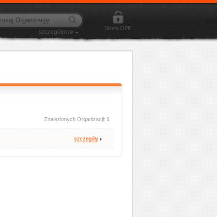
Strefa OPP
szczegółowe
Znalezionych Organizacji:
1
szczegóły