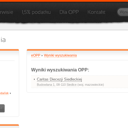
eOPP
Wyniki wyszukiwania
Wyniki wyszukiwania OPP:
Caritas Diecezji Siedleckiej
Budowlana 1
, 08-110
Siedlce
(woj. mazowieckie)
dańsk