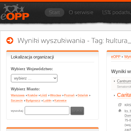
Lokalizacja organizacji
eOPP
Wyn
Wybierz Województwo:
Wyniki w
Centrum
Senators
Wybierz Miasto:
Carit
Warszawa
Kraków
Łódź
Wrocław
Poznań
Gdańsk
Szczecin
Bydgoszcz
Lublin
Katowice
KRS
wyszukaj:
ks. 
Dom
75-
(woj
zac