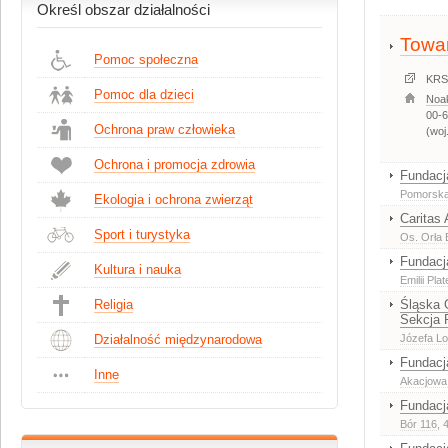
Określ obszar działalności
Towar
Pomoc społeczna
KRS
Pomoc dla dzieci
Noa
00-
Ochrona praw człowieka
(woj
Ochrona i promocja zdrowia
Fundacj
Pomorska
Ekologia i ochrona zwierząt
Caritas 
Sport i turystyka
Os. Orła 
Fundacj
Kultura i nauka
Emilii Pla
Religia
Śląska 
Sekcja 
Działalność międzynarodowa
Józefa Lo
Fundacj
Inne
Akacjowa
Fundacj
Bór 116
, 