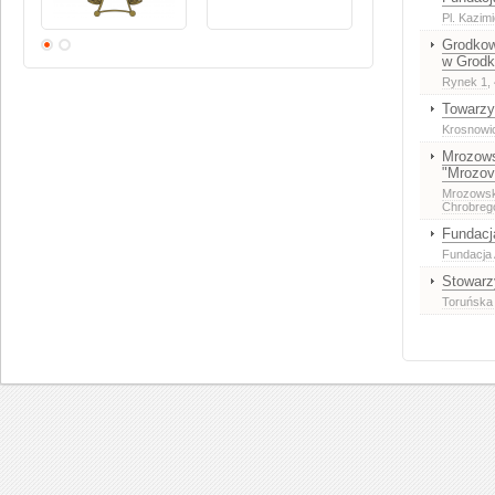
Pl. Kazim
Grodkow
w Grodk
Rynek 1
,
Towarzy
Krosnowi
Mrozows
"Mrozov
Mrozowsk
Chrobreg
Fundacj
Fundacja
Stowarz
Toruńska