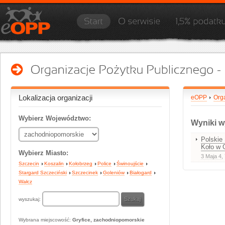
Lokalizacja organizacji
eOPP
Orga
Wybierz Województwo:
Wyniki w
Polskie
Koło w 
Wybierz Miasto:
3 Maja 4
,
Szczecin
Koszalin
Kołobrzeg
Police
Świnoujście
Stargard Szczeciński
Szczecinek
Goleniów
Białogard
Wałcz
wyszukaj:
Wybrana miejscowość:
Gryfice, zachodniopomorskie