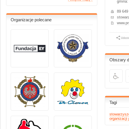
gmina:
89 649
stowar
Organizacje polecane
www.pr
Obszary dz
Tagi
stowarzysz
organizacj