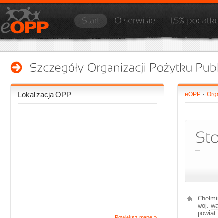
Lokalizacja OPP
eOPP
Org
Chełmi
woj.
wa
powiat:
Powiększ mapę »