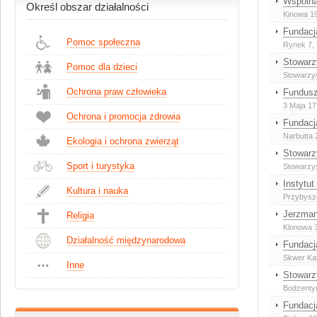
Wspólna
Określ obszar działalności
Kinowa 19
Fundacj
Pomoc społeczna
Rynek 7
,
Stowarz
Pomoc dla dzieci
Stowarzy
Ochrona praw człowieka
Fundusz
3 Maja 17
Ochrona i promocja zdrowia
Fundacja
Narbutta 
Ekologia i ochrona zwierząt
Stowarz
Sport i turystyka
Stowarzy
Instytu
Kultura i nauka
Przybysz
Jerzman
Religia
Klonowa 
Działalność międzynarodowa
Fundacj
Skwer Ka
Inne
Stowarz
Bodzenty
Fundacj