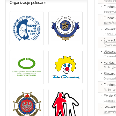
Piękna 66
Organizacje polecane
Fundacj
Borelowsk
Fundacj
Tatrzańs
Stowarz
Rusałki 3
Żywieck
Żywiecka
Stowarz
Chełmińs
Fundacj
Al. Przyja
Stowarz
Grunwald
Fundacj
Pl. Bema 
Ełckie 
Gdańska 2
Stowarz
Mściwojó