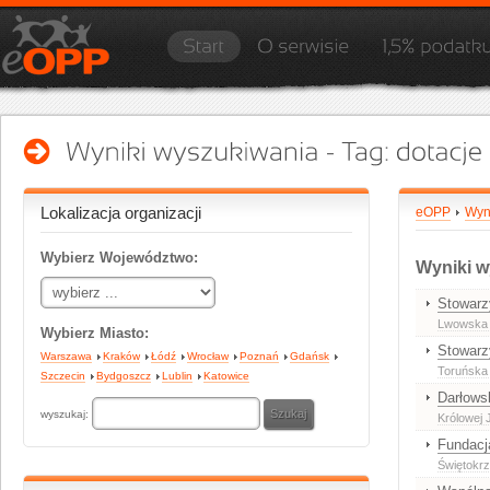
Lokalizacja organizacji
eOPP
Wyn
Wybierz Województwo:
Wyniki w
Stowarz
Lwowska
Wybierz Miasto:
Stowarz
Warszawa
Kraków
Łódź
Wrocław
Poznań
Gdańsk
Toruńska
Szczecin
Bydgoszcz
Lublin
Katowice
Darłows
wyszukaj:
Królowej 
Fundacja
Świętokrz