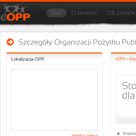
Lokalizacja OPP
eOPP
Orga
Krasińs
Powiększ mapę »