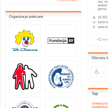
woj.
ma
powiat:
gmina: 
Organizacje polecane
18 352
karol-
www.st
Obszary dz
Tagi
stowarzysz
niepełnosp