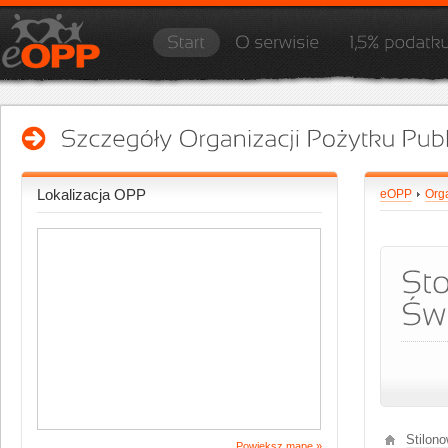
Lokalizacja OPP
eOPP
Org
Stilon
Powiększ mapę »