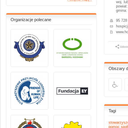
woj.
lu
powiat
gmina:
Organizacje polecane
95 728
hospic
www.ho
Obszary dz
Tagi
stowarzysz
pomoc społ