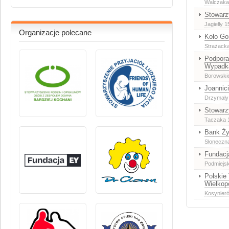
Walczaka
Stowarz
Jagiełły 1
Organizacje polecane
Koło Go
Strażack
Podpora
Wypadka
Borowski
Joannic
Drzymały
Stowarz
Taczaka 
Bank Ży
Słoneczn
Fundacj
Podmiejsk
Polskie
Wielkop
Kosynier