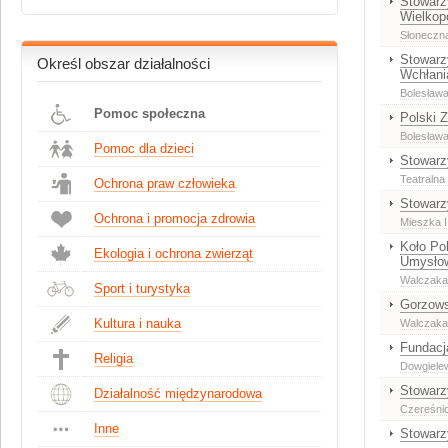
Stowarz
Wielkop
Słoneczn
Stowarz
Określ obszar działalności
Wchłani
Bolesław
Pomoc społeczna
Polski 
Bolesław
Pomoc dla dzieci
Stowarz
Teatralna
Ochrona praw człowieka
Stowarz
Ochrona i promocja zdrowia
Mieszka I 
Koło Po
Ekologia i ochrona zwierząt
Umysło
Walczaka 2
Sport i turystyka
Gorzows
Kultura i nauka
Walczaka
Fundacj
Religia
Dowgiele
Stowarz
Działalność międzynarodowa
Czereśni
Inne
Stowarz