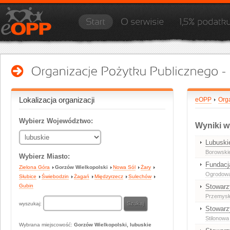
Lokalizacja organizacji
eOPP
Org
Wybierz Województwo:
Wyniki w
Lubuski
Borowski
Wybierz Miasto:
Fundacj
Zielona Góra
Gorzów Wielkopolski
Nowa Sól
Żary
Ogrodowa 
Słubice
Świebodzin
Żagań
Międzyrzecz
Sulechów
Gubin
Stowarz
Przemysł
wyszukaj:
Stowarz
Stilonowa
Wybrana miejscowość:
Gorzów Wielkopolski, lubuskie