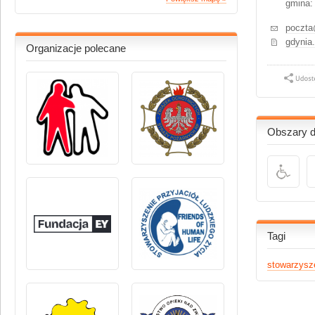
gmina:
poczta
gdynia.
Organizacje polecane
Obszary dz
Tagi
stowarzysz