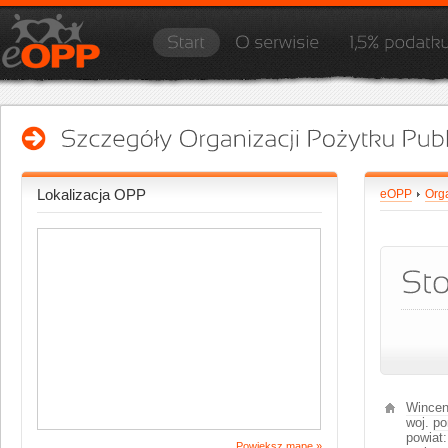
Lokalizacja OPP
eOPP
Org
Wincen
woj.
po
powiat
Powiększ mapę »