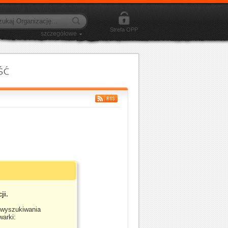
Strefa OPP
szczegółowe
ji.
 wyszukiwania
warki: