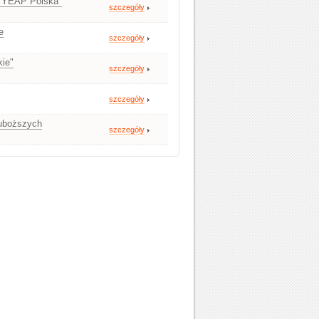
 "YEAP Polska"
szczegóły
e
szczegóły
kie"
szczegóły
szczegóły
juboższych
szczegóły