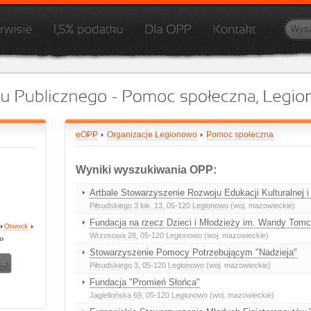
eOPP
Organizacje Legionowo
Pomoc społeczna
Wyniki wyszukiwania OPP:
Artbale Stowarzyszenie Rozwoju Edukacji Kulturalnej i
Piłsudskiego 3 lok. 13
, 05-120
Legionowo
(woj. mazowieckie)
Fundacja na rzecz Dzieci i Młodzieży im. Wandy Tomc
Otwock
Wrzosowa 28
, 05-120
Legionowo
(woj. mazowieckie)
o
Stowarzyszenie Pomocy Potrzebującym "Nadzieja"
Piłsudskiego 3
, 05-120
Legionowo
(woj. mazowieckie)
Fundacja "Promień Słońca"
Jagiellońska 69
, 05-120
Legionowo
(woj. mazowieckie)