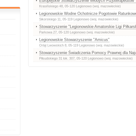
Europejskie Stowarzyszenie Młodych Fizjoterapeutów
Krasińskiego 48
, 05-120
Legionowo
(woj. mazowieckie)
Legionowskie Wodne Ochotnicze Pogotowie Ratunkow
Sikorskiego 11
, 05-119
Legionowo
(woj. mazowieckie)
Stowarzyszenie "Legionowskie Amatorskie Ligi Piłkars
Parkowa 27
, 05-120
Legionowo
(woj. mazowieckie)
Legionowskie Stowarzyszenie "Amicus"
Orląt Lwowskich 8
, 05-119
Legionowo
(woj. mazowieckie)
Stowarzyszenie Świadczenia Pomocy Prawnej dla Na
Piłsudskiego 31 lok. 307
, 05-120
Legionowo
(woj. mazowieckie)