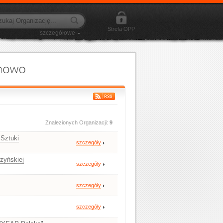
Strefa OPP
szczegółowe
Znalezionych Organizacji:
9
 Sztuki
szczegóły
zyńskiej
szczegóły
szczegóły
szczegóły