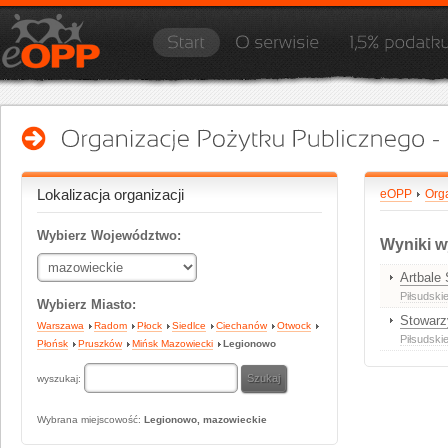
Lokalizacja organizacji
eOPP
Org
Wybierz Województwo:
Wyniki w
Artbale 
Piłsudskie
Wybierz Miasto:
Stowarz
Warszawa
Radom
Płock
Siedlce
Ciechanów
Otwock
Piłsudski
Płońsk
Pruszków
Mińsk Mazowiecki
Legionowo
wyszukaj:
Wybrana miejscowość:
Legionowo, mazowieckie