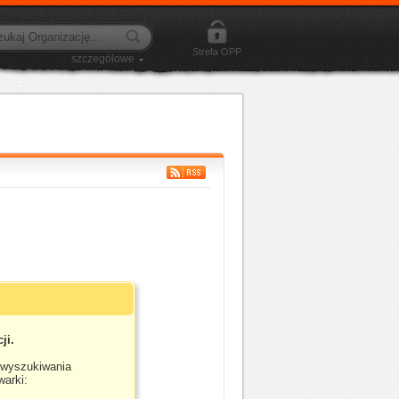
Strefa OPP
szczegółowe
ji.
 wyszukiwania
warki: