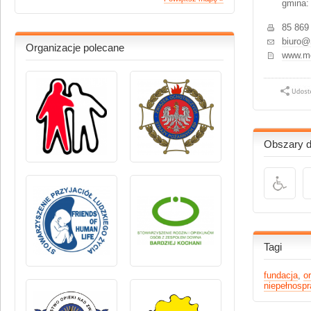
gmina:
85 869
biuro@
Organizacje polecane
www.me
Obszary dz
Tagi
fundacja
,
o
niepełnosp