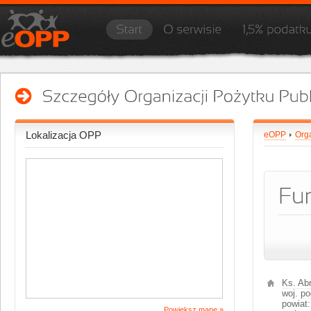
Lokalizacja OPP
eOPP
Orga
Ks. Ab
woj.
po
powiat:
Powiększ mapę »