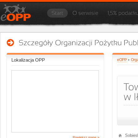
Lokalizacja OPP
eOPP
Org
Sobies
Powiększ mapę »