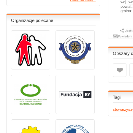
woj.
wa
powiat:
gmina:
Organizacje polecane
Obszary dz
Tagi
stowarzysz