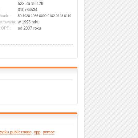
522-26-18-128
:
010764534
bank.:
50 1020 1055 0000 9102 0148 0110
strowana:
w 1993 roku
s OPP:
od 2007 roku
żytku publicznego
,
opp
,
pomoc