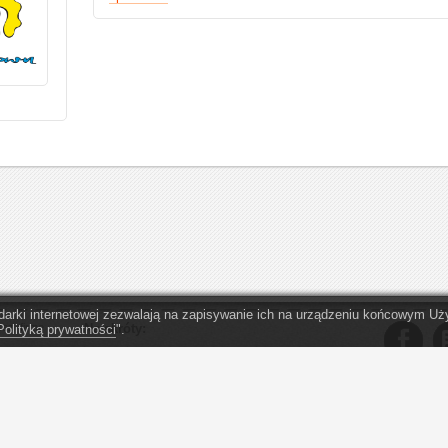
lądarki internetowej zezwalają na zapisywanie ich na urządzeniu końcowym 
zez firmę
Na skróty:
Polityką prywatności
".
O serwisie eopp.pl
Organizacje - Warszawa
. Przekaż
1,5% podatku
Organizacje - Kraków
" Obym nigdy
zareagować n
Oferta dla OPP
Organizacje - Wrocław
ą opisane
Regulamin serwisu
Organizacje - Katowice
Kontakt
Organizacje - Gdańsk