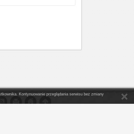
Użytkownika. Kontynuowanie przeglądania serwisu bez zmiany
 nie był tak zajęty swoimi sprawami, by nie
a potrzeby innych ze współczuciem i życzliwością. "
Thomas Jefferson