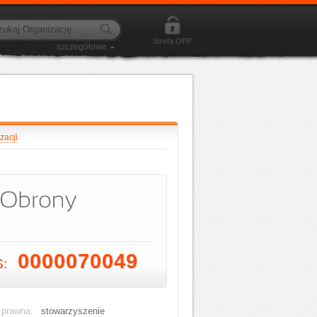
Strefa OPP
szczegółowe
zacji
0000070049
S:
 prawna:
stowarzyszenie