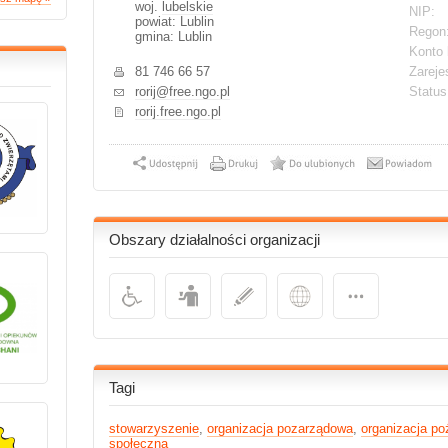
woj.
lubelskie
NIP:
powiat: Lublin
Regon
gmina: Lublin
Konto 
81 746 66 57
Zareje
rorij@free.ngo.pl
Statu
rorij.free.ngo.pl
Obszary działalności organizacji
Tagi
stowarzyszenie
,
organizacja pozarządowa
,
organizacja po
społeczna