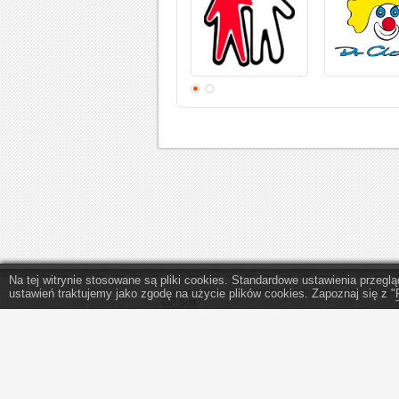
Na tej witrynie stosowane są pliki cookies. Standardowe ustawienia przeg
Serwis internetowy
eopp.pl
administrowany jest pr
ustawień traktujemy jako zgodę na użycie plików cookies. Zapoznaj się z "
GP Soft
.
Program do wypełniania PIT - program do PIT 2025
1,5 procent podatku.
Szczegółowe zasady korzystania z serwisu eopp.pl s
w
regulaminie
oraz
polityce prywatności
.