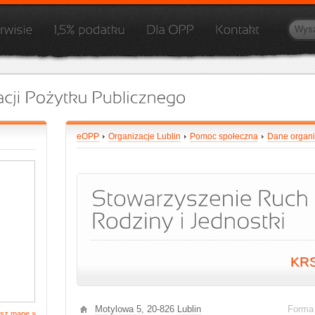
eOPP
Organizacje Lublin
Pomoc społeczna
Dane organi
KR
Motylowa 5
, 20-826
Lublin
Forma
sz mapę »