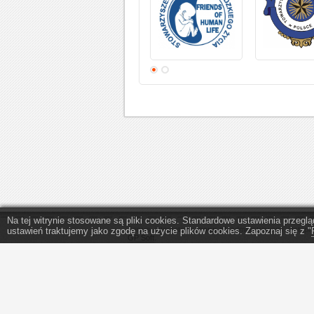
Na tej witrynie stosowane są pliki cookies. Standardowe ustawienia przeg
Serwis internetowy
eopp.pl
administrowany jest pr
ustawień traktujemy jako zgodę na użycie plików cookies. Zapoznaj się z "
GP Soft
.
Program do wypełniania PIT - program do PIT 2025
1,5 procent podatku.
Szczegółowe zasady korzystania z serwisu eopp.pl s
w
regulaminie
oraz
polityce prywatności
.