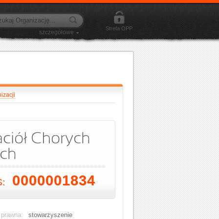
Strefa OPP
szczegółowe
izacji
0000001834
S:
 prawna:
stowarzyszenie