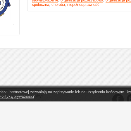
stowarzyszenie
,
organizacja pozarządowa
,
organizacja po
społeczna
,
choroba
,
niepełnosprawność
lądarki internetowej zezwalają na zapisywanie ich na urządzeniu końcowym 
zez firmę
Na skróty:
Polityką prywatności
".
O serwisie eopp.pl
Organizacje - Warszawa
. Przekaż
1,5% podatku
Organizacje - Kraków
" Obym nigdy
zareagować n
Oferta dla OPP
Organizacje - Wrocław
ą opisane
Regulamin serwisu
Organizacje - Katowice
Kontakt
Organizacje - Gdańsk