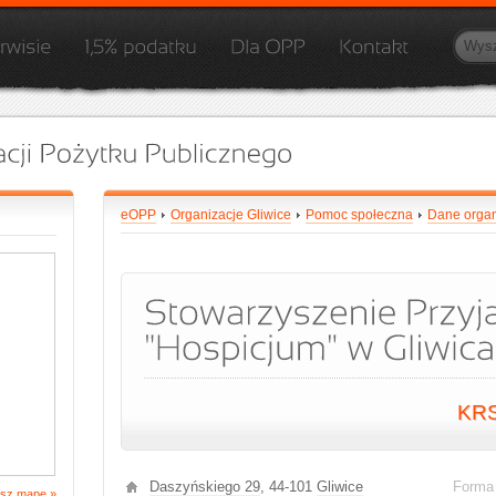
eOPP
Organizacje Gliwice
Pomoc społeczna
Dane organ
KR
Daszyńskiego 29
, 44-101
Gliwice
Forma
sz mapę »