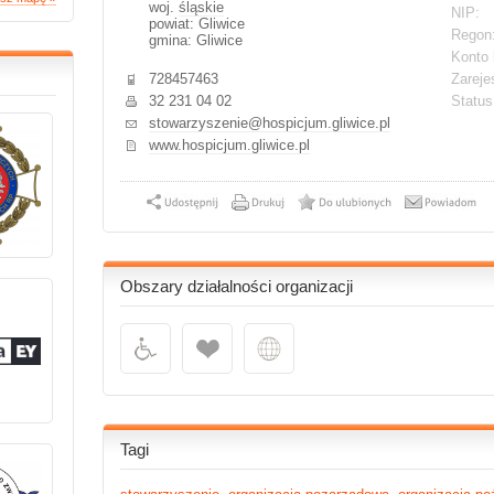
woj.
śląskie
NIP:
powiat: Gliwice
Regon
gmina: Gliwice
Konto 
728457463
Zareje
32 231 04 02
Statu
stowarzyszenie@hospicjum.gliwice.pl
www.hospicjum.gliwice.pl
Obszary działalności organizacji
Tagi