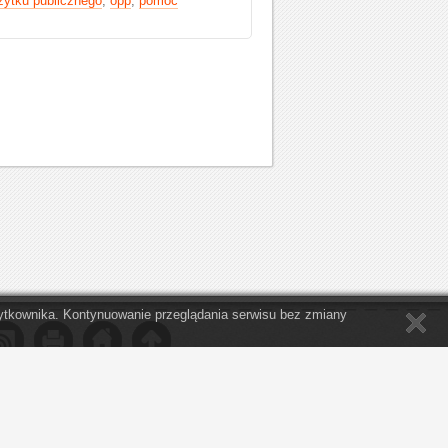
żytku publicznego
,
opp
,
pomoc
Użytkownika. Kontynuowanie przeglądania serwisu bez zmiany
 nie był tak zajęty swoimi sprawami, by nie
a potrzeby innych ze współczuciem i życzliwością. "
Thomas Jefferson