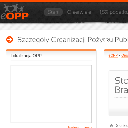
Lokalizacja OPP
eOPP
Org
Sienki
Powiększ mapę »