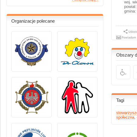
woj.
wi
powiat:
gmina:
Organizacje polecane
Obszary dz
Tagi
stowarzysz
społeczna
,