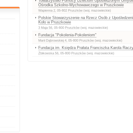
Towarzystwo Pomocy Dzieciom Upośledzonym Umysło
Ośrodka Szkolno-Wychowawczego w Pruszkowie
Wapienna 2
, 05-802
Pruszków
(woj. mazowieckie)
Polskie Stowarzyszenie na Rzecz Osób z Upośledze
Koło w Pruszkowie
3 Maja 56
, 05-800
Pruszków
(woj. mazowieckie)
Fundacja "Pokolenia-Pokoleniom"
Marii Dąbrowskiej 4
, 05-800
Pruszków
(woj. mazowieckie)
Fundacja im. Księdza Prałata Franciszka Karola Racz
Żbikowska 56
, 05-800
Pruszków
(woj. mazowieckie)