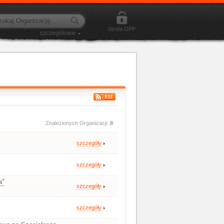
Strefa OPP
szczegółowe
Znalezionych Organizacji:
8
szczegóły
szczegóły
a"
szczegóły
szczegóły