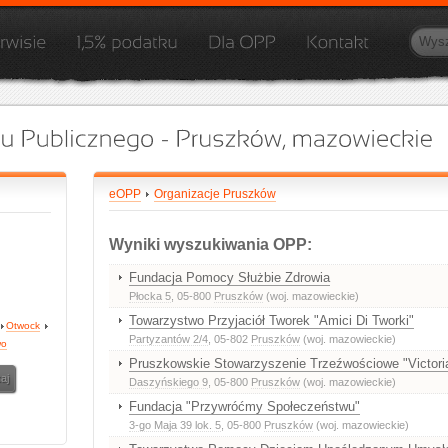
eOPP
Organizacje Pruszków
Wyniki wyszukiwania OPP:
Fundacja Pomocy Służbie Zdrowia
Płocka 5
, 05-800
Pruszków
(woj. mazowieckie)
Towarzystwo Przyjaciół Tworek "Amici Di Tworki"
Otwock
Partyzantów 2/4
, 05-802
Pruszków
(woj. mazowieckie)
wo
Pruszkowskie Stowarzyszenie Trzeźwościowe "Victori
Daszyńskiego 9
, 05-800
Pruszków
(woj. mazowieckie)
Fundacja "Przywróćmy Społeczeństwu"
3-go Maja 39 lok. 5
, 05-800
Pruszków
(woj. mazowieckie)