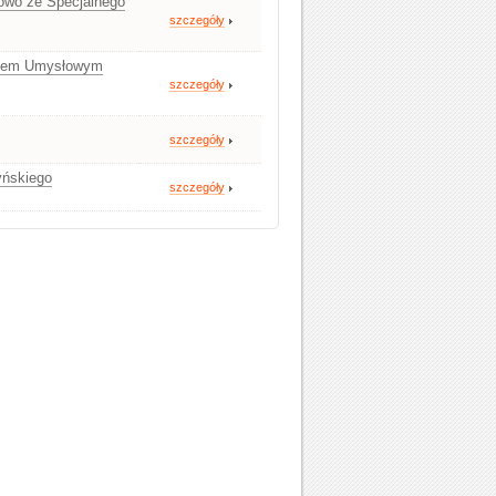
wo ze Specjalnego
szczegóły
niem Umysłowym
szczegóły
szczegóły
yńskiego
szczegóły