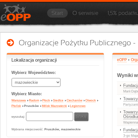
Lokalizacja organizacji
eOPP
Org
Wybierz Województwo:
Wyniki w
Fundacj
Marii Dąb
Wybierz Miasto:
Towarzy
Warszawa
Radom
Płock
Siedlce
Ciechanów
Otwock
Partyzant
Płońsk
Pruszków
Mińsk Mazowiecki
Legionowo
Towarzy
Ośrodka
wyszukaj:
Wapienna
Wybrana miejscowość:
Pruszków, mazowieckie
Fundacj
3-go Maja