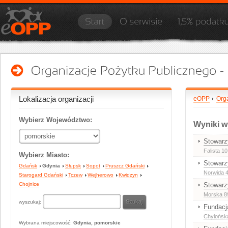
Lokalizacja organizacji
eOPP
Org
Wybierz Województwo:
Wyniki w
Stowarz
Falista 10
Wybierz Miasto:
Stowarz
Gdańsk
Gdynia
Słupsk
Sopot
Pruszcz Gdański
Norwida 4
Starogard Gdański
Tczew
Wejherowo
Kwidzyn
Chojnice
Stowarz
Morska 8
wyszukaj:
Fundacj
Chylońska
Wybrana miejscowość:
Gdynia, pomorskie