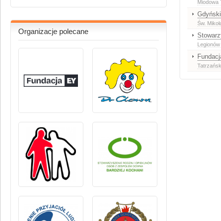
Miodowa 
Gdyński
Św. Mikoł
Organizacje polecane
Stowarz
Legionów
Fundacj
Tatrzańs