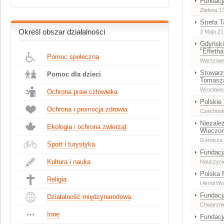
Fundacj
Zielona 13
Strefa 
Określ obszar działalności
3 Maja 21 
Gdyński
"Effetha
Pomoc społeczna
Warszaw
Stowarz
Pomoc dla dzieci
Tomasz
Wrocławs
Ochrona praw człowieka
Polskie
Ochrona i promocja zdrowia
Czechosł
Niezale
Ekologia i ochrona zwierząt
Wieczor
Górnicza 
Sport i turystyka
Fundacj
Kultura i nauka
Nauczycie
Polska 
Religia
I Armii W
Fundacj
Działalność międzynarodowa
Chwarznie
Inne
Fundacj