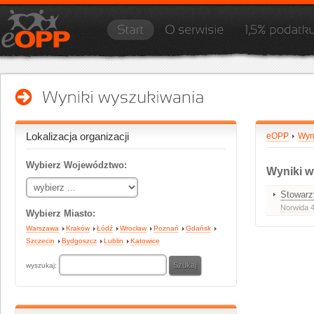
Lokalizacja organizacji
eOPP
Wyn
Wybierz Województwo:
Wyniki w
Stowarz
Norwida 4
Wybierz Miasto:
Warszawa
Kraków
Łódź
Wrocław
Poznań
Gdańsk
Szczecin
Bydgoszcz
Lublin
Katowice
wyszukaj: