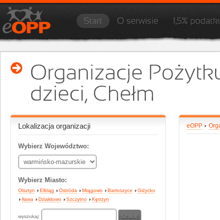
Lokalizacja organizacji
eOPP
Org
Wybierz Województwo:
Wybierz Miasto:
Olsztyn
Elbląg
Ostróda
Mrągowo
Bartoszyce
Giżycko
Iława
Działdowo
Szczytno
Kętrzyn
wyszukaj: