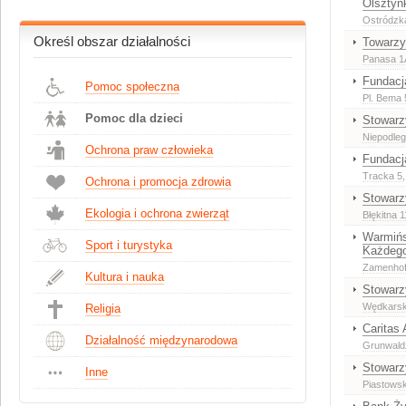
Olsztyn
Ostródzk
Określ obszar działalności
Towarzy
Panasa 1
Fundacj
Pomoc społeczna
Pl. Bema 
Pomoc dla dzieci
Stowarz
Niepodleg
Ochrona praw człowieka
Fundacj
Tracka 5
Ochrona i promocja zdrowia
Stowarz
Ekologia i ochrona zwierząt
Błękitna 1
Warmińs
Sport i turystyka
Każdego
Zamenhof
Kultura i nauka
Stowarz
Wędkarsk
Religia
Caritas 
Działalność międzynarodowa
Grunwald
Stowarz
Inne
Piastows