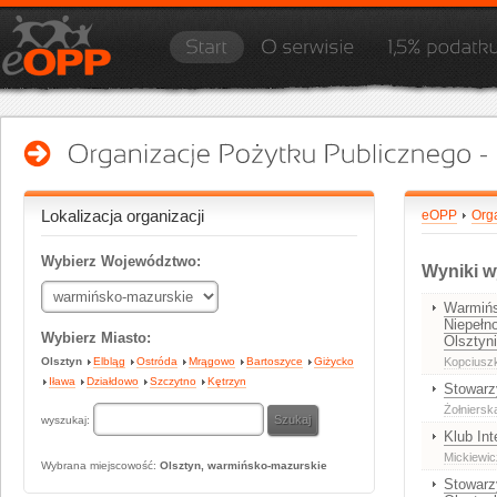
Lokalizacja organizacji
eOPP
Orga
Wybierz Województwo:
Wyniki w
Warmińs
Niepełn
Wybierz Miasto:
Olsztyn
Olsztyn
Elbląg
Ostróda
Mrągowo
Bartoszyce
Giżycko
Kopciusz
Iława
Działdowo
Szczytno
Kętrzyn
Stowarz
Żołniersk
wyszukaj:
Klub Int
Mickiewic
Wybrana miejscowość:
Olsztyn, warmińsko-mazurskie
Stowarz