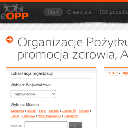
Lokalizacja organizacji
eOPP
Org
Wybierz Województwo:
Wybierz Miasto:
Warszawa
Radom
Płock
Siedlce
Ciechanów
Otwock
Płońsk
Pruszków
Mińsk Mazowiecki
Legionowo
wyszukaj: