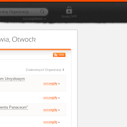
Strefa OPP
szczegółowe
Znalezionych Organizacji:
4
niem Umysłowym
szczegóły
szczegóły
ynenta Panaceum"
szczegóły
szczegóły