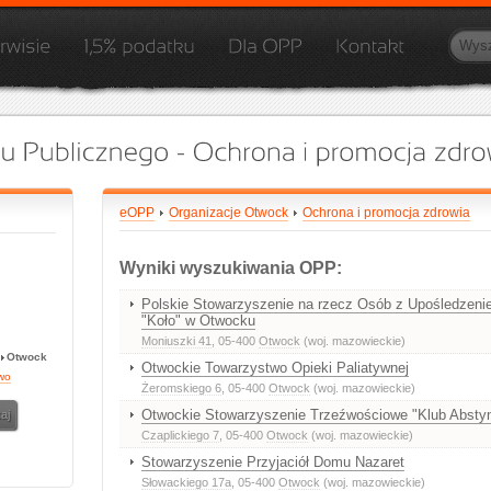
eOPP
Organizacje Otwock
Ochrona i promocja zdrowia
Wyniki wyszukiwania OPP:
Polskie Stowarzyszenie na rzecz Osób z Upośledze
"Koło" w Otwocku
Moniuszki 41
, 05-400
Otwock
(woj. mazowieckie)
Otwock
Otwockie Towarzystwo Opieki Paliatywnej
wo
Żeromskiego 6
, 05-400
Otwock
(woj. mazowieckie)
Otwockie Stowarzyszenie Trzeźwościowe "Klub Abst
Czaplickiego 7
, 05-400
Otwock
(woj. mazowieckie)
Stowarzyszenie Przyjaciół Domu Nazaret
Słowackiego 17a
, 05-400
Otwock
(woj. mazowieckie)