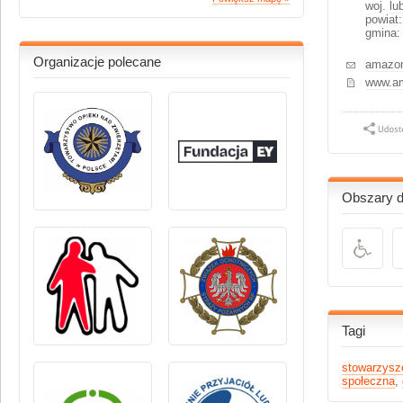
woj.
lu
powiat
gmina:
Organizacje polecane
amazon
www.am
Obszary dz
Tagi
stowarzysz
społeczna
,