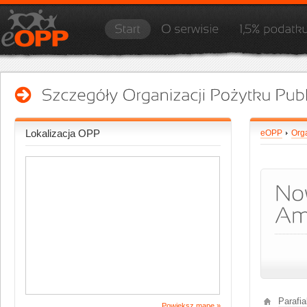
Lokalizacja OPP
eOPP
Org
Parafia
Powiększ mapę »