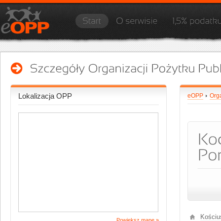
Lokalizacja OPP
eOPP
Org
Kościu
Powiększ mapę »