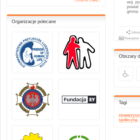
woj.
po
powiat:
gmina:
Organizacje polecane
Obszary dz
Tagi
stowarzysz
społeczna
,