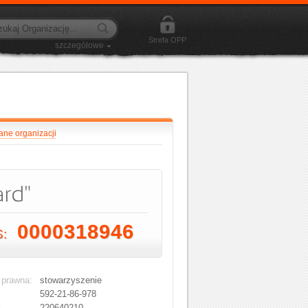
Strefa OPP
szczegółowe
ane organizacji
0000318946
S:
 prawna:
stowarzyszenie
592-21-86-978
:
220640210