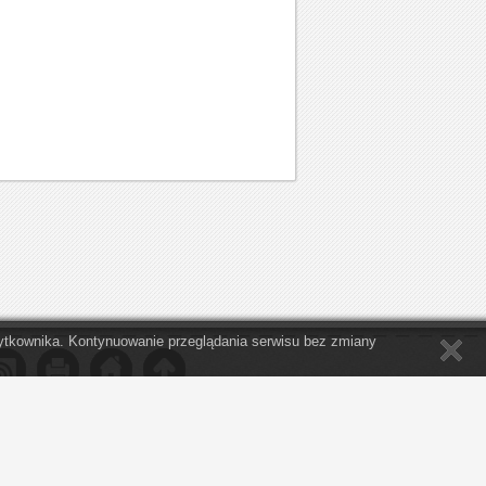
Użytkownika. Kontynuowanie przeglądania serwisu bez zmiany
 nie był tak zajęty swoimi sprawami, by nie
a potrzeby innych ze współczuciem i życzliwością. "
Thomas Jefferson