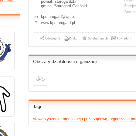
powiat: starogardzki
gmina: Starogard Gdański
Zareje
Statu
kpstarogard@wp.pl
www.kpstarogard.pl
Obszary działalności organizacji
Tagi
stowarzyszenie
,
organizacja pozarządowa
,
organizacja po