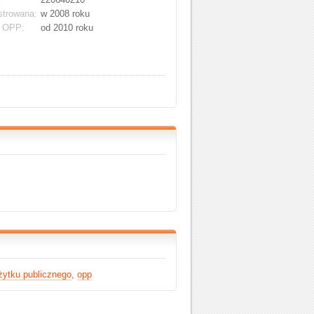
strowana:
w 2008 roku
s OPP:
od 2010 roku
żytku publicznego
,
opp