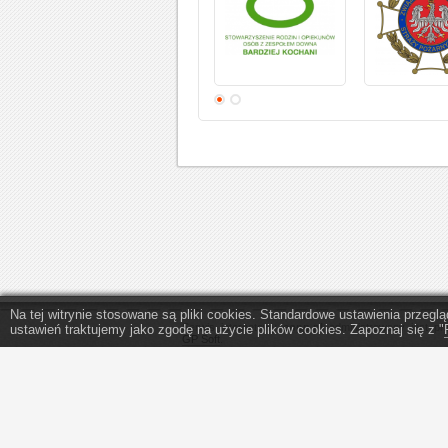
Na tej witrynie stosowane są pliki cookies. Standardowe ustawienia przeg
Serwis internetowy
eopp.pl
administrowany jest pr
ustawień traktujemy jako zgodę na użycie plików cookies. Zapoznaj się z "
GP Soft
.
Program do wypełniania PIT - program do PIT 2025
1,5 procent podatku.
Szczegółowe zasady korzystania z serwisu eopp.pl s
w
regulaminie
oraz
polityce prywatności
.