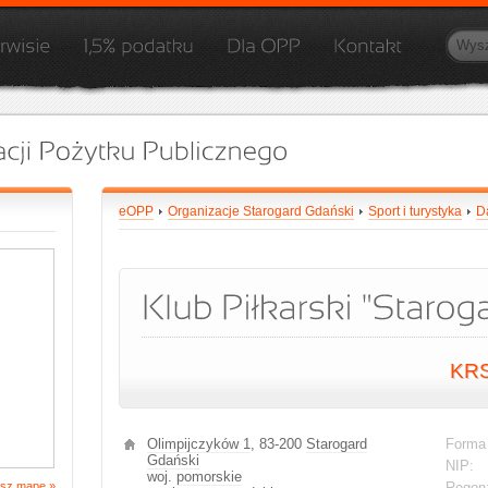
eOPP
Organizacje Starogard Gdański
Sport i turystyka
D
KR
Olimpijczyków 1
, 83-200
Starogard
Forma
Gdański
NIP:
woj.
pomorskie
sz mapę »
Regon