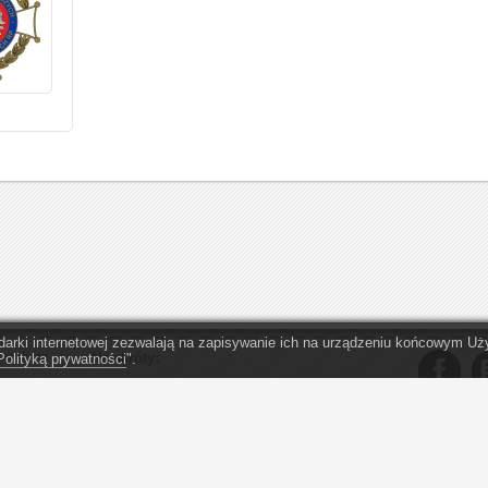
lądarki internetowej zezwalają na zapisywanie ich na urządzeniu końcowym 
zez firmę
Na skróty:
Polityką prywatności
".
O serwisie eopp.pl
Organizacje - Warszawa
. Przekaż
1,5% podatku
Organizacje - Kraków
" Obym nigdy
zareagować n
Oferta dla OPP
Organizacje - Wrocław
ą opisane
Regulamin serwisu
Organizacje - Katowice
Kontakt
Organizacje - Gdańsk