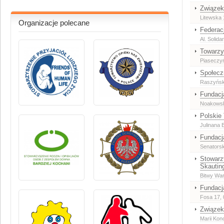
Związek
Litewska 
Organizacje polecane
Federac
Al. Solida
Towarzy
Piaseczy
Społecz
Raszyńska
Fundacj
Noakowski
Polskie
Julinana 
Fundac
Senatorsk
Stowarz
Skautin
Bitwy War
Fundacj
Fosa 17
,
Związek
Marii Kono