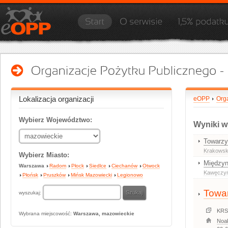
Lokalizacja organizacji
eOPP
Org
Wybierz Województwo:
Wyniki w
Towarzy
Krakowsk
Wybierz Miasto:
Międzyn
Warszawa
Radom
Płock
Siedlce
Ciechanów
Otwock
Kawęczyń
Płońsk
Pruszków
Mińsk Mazowiecki
Legionowo
Towar
wyszukaj:
KRS
Wybrana miejscowość:
Warszawa, mazowieckie
Noa