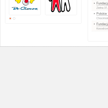
Fundacj
Zielna 37
Polskie
Chocimsk
Fundacj
Kosodrzew