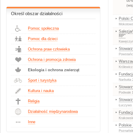
00-
(woj
Określ obszar działalności
Polski 
Mokotows
Pomoc społeczna
Salezja
RP"
Pomoc dla dzieci
Kawęczyń
Stowarz
Ochrona praw człowieka
Powstańcó
Ochrona i promocja zdrowia
Warszaw
Królewic
Ekologia i ochrona zwierząt
Fundacja
Narbutta 
Sport i turystyka
Stowarz
Kultura i nauka
Podwale 
Stowarz
Religia
Łuczywo 
Działalność międzynarodowa
Fundacja
Krakowsk
Inne
Polskie
Poznańska