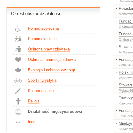
Dominika
Powiśla
Określ obszar działalności
Mokotows
Fundacj
Ożarowsk
Pomoc społeczna
Fundac
Pomoc dla dzieci
Ondraszk
Stowarz
Ochrona praw człowieka
Al. Wilan
Ochrona i promocja zdrowia
Fundacj
Złota 61/
Ekologia i ochrona zwierząt
Polski 
Wilanows
Sport i turystyka
Stowarz
Kultura i nauka
Piękna 66
Towarzy
Religia
Krakowsk
Fundacj
Działalność międzynarodowa
Emilii Pla
Inne
Międzyn
Kawęczyń