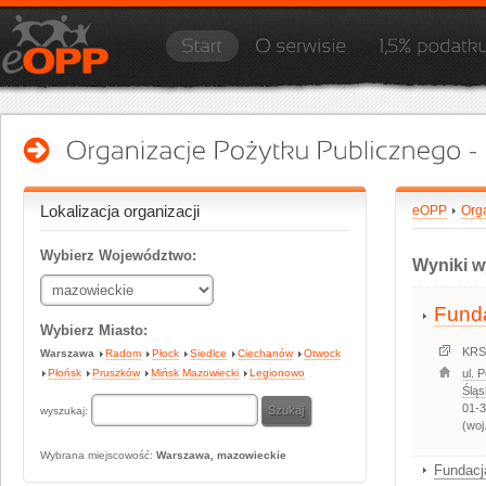
Lokalizacja organizacji
eOPP
Org
Wybierz Województwo:
Wyniki w
Fund
Wybierz Miasto:
KRS
Warszawa
Radom
Płock
Siedlce
Ciechanów
Otwock
Płońsk
Pruszków
Mińsk Mazowiecki
Legionowo
ul. 
Śląs
01-
wyszukaj:
(woj
Wybrana miejscowość:
Warszawa, mazowieckie
Fundacj