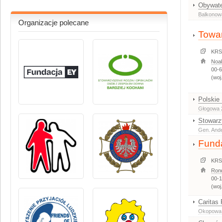
Obywate
Balkonowa
Organizacje polecane
Towar
KRS
Noa
00-
(woj
Polskie
Głogowa 
Stowarz
Gen. And
Fund
KRS
Ron
00-
(woj
Caritas
Okopowa