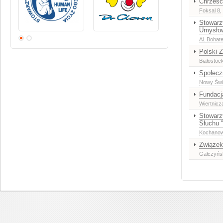
Chrześc
Foksal 8
,
Stowarz
Umysłow
Al. Bohat
Polski 
Białostoc
Społecz
Nowy Świ
Fundacj
Wiertnicz
Stowarz
Słuchu 
Kochanow
Związek
Gałczyńs