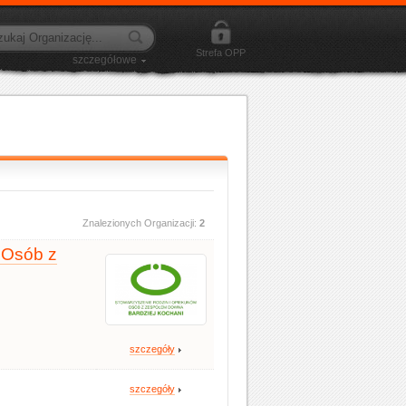
Strefa OPP
szczegółowe
Znalezionych Organizacji:
2
 Osób z
szczegóły
szczegóły