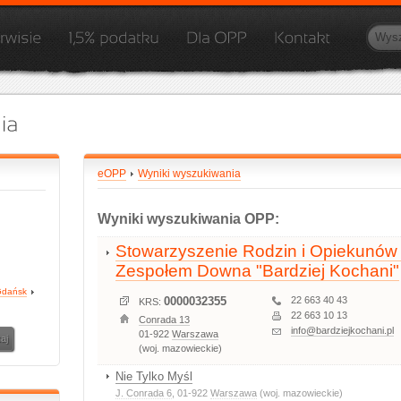
eOPP
Wyniki wyszukiwania
Wyniki wyszukiwania OPP:
Stowarzyszenie Rodzin i Opiekunów
Zespołem Downa "Bardziej Kochani"
dańsk
0000032355
22 663 40 43
KRS:
22 663 10 13
Conrada 13
info@bardziejkochani.pl
01-922
Warszawa
(woj. mazowieckie)
Nie Tylko Myśl
J. Conrada 6
, 01-922
Warszawa
(woj. mazowieckie)