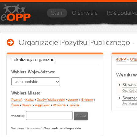
Lokalizacja organizacji
eOPP
Org
Wybierz Województwo:
Wyniki w
Stowarzy
Os. Kośc
Wybierz Miasto:
Swarzęd
Poznań
Kalisz
Ostrów Wielkopolski
Leszno
Gniezno
Św. Marci
Śrem
Rawicz
Wągrowiec
Września
Jarocin
wyszukaj:
Wybrana miejscowość:
Swarzędz, wielkopolskie