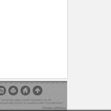
 nie był tak zajęty swoimi sprawami, by nie
a potrzeby innych ze współczuciem i życzliwością. "
Thomas Jefferson