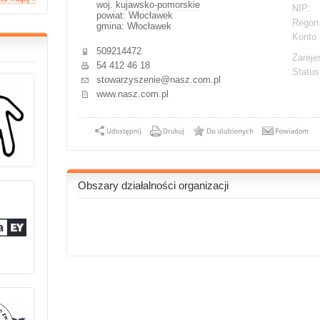
woj.
kujawsko-pomorskie
NIP:
powiat: Włocławek
Regon
gmina: Włocławek
Konto 
509214472
Zareje
54 412 46 18
Statu
stowarzyszenie@nasz.com.pl
www.nasz.com.pl
Obszary działalności organizacji