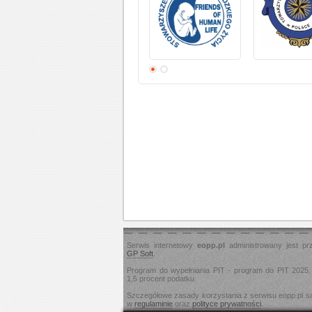
Serwis internetowy
eopp.pl
administrowany jest pr
GP Soft
.
Program do wypełniania PIT - program do PIT 2025
1,5 procent podatku.
Szczegółowe zasady korzystania z serwisu eopp.pl s
w
regulaminie
oraz
polityce prywatności
.