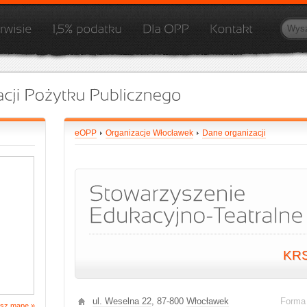
eOPP
Organizacje Włocławek
Dane organizacji
KR
ul. Weselna 22
, 87-800
Włocławek
Forma
sz mapę »