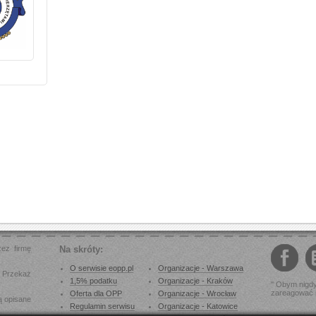
zez firmę
Na skróty:
O serwisie eopp.pl
Organizacje - Warszawa
. Przekaż
1,5% podatku
Organizacje - Kraków
" Obym nigdy
zareagować n
Oferta dla OPP
Organizacje - Wrocław
ą opisane
Regulamin serwisu
Organizacje - Katowice