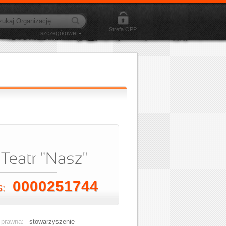
Strefa OPP
szczegółowe
0000251744
S:
 prawna:
stowarzyszenie