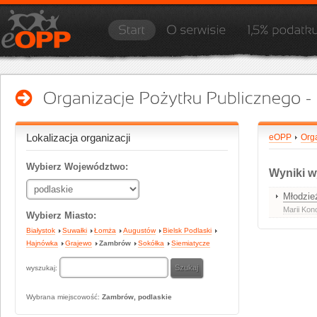
Lokalizacja organizacji
eOPP
Org
Wybierz Województwo:
Wyniki w
Młodzie
Marii Kon
Wybierz Miasto:
Białystok
Suwałki
Łomża
Augustów
Bielsk Podlaski
Hajnówka
Grajewo
Zambrów
Sokółka
Siemiatycze
wyszukaj:
Wybrana miejscowość:
Zambrów, podlaskie