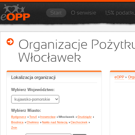
Lokalizacja organizacji
eOPP
Org
Wybierz Województwo:
Wybierz Miasto:
Bydgoszcz
Toruń
Inowrocław
Włocławek
Grudziądz
Brodnica
Chełmno
Nakło nad Notecią
Ciechocinek
Żnin