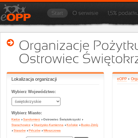
Lokalizacja organizacji
eOPP
Orga
Wybierz Województwo:
Wybierz Miasto:
Kielce
Sandomierz
Ostrowiec Świętokrzyski
Starachowice
Skarżysko-Kamienna
Końskie
Busko-Zdrój
Staszów
Pińczów
Włoszczowa