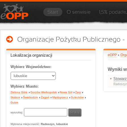
Lokalizacja organizacji
eOPP
Org
Wybierz Województwo:
Wyniki w
Stowarz
Radoszyn
Wybierz Miasto:
Zielona Góra
Gorzów Wielkopolski
Nowa Sól
Żary
Słubice
Świebodzin
Żagań
Międzyrzecz
Sulechów
Gubin
wyszukaj:
Wybrana miejscowość:
Radoszyn, lubuskie