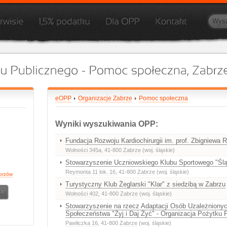
eOPP
Organizacje Zabrze
Pomoc społeczna
Wyniki wyszukiwania OPP:
Fundacja Rozwoju Kardiochirurgii im. prof. Zbigniewa Re
Wolności 345a
, 41-800
Zabrze
(woj. śląskie)
Stowarzyszenie Uczniowskiego Klubu Sportowego "Śl
Reymonta 11 lok. 16
, 41-800
Zabrze
(woj. śląskie)
orzów
Turystyczny Klub Żeglarski "Klar" z siedzibą w Zabrzu
Wolności 402
, 41-800
Zabrze
(woj. śląskie)
Stowarzyszenie na rzecz Adaptacji Osób Uzależnionyc
Społeczeństwa "Żyj i Daj Żyć" - Organizacja Pożytku 
Pawliczka 16
, 41-800
Zabrze
(woj. śląskie)