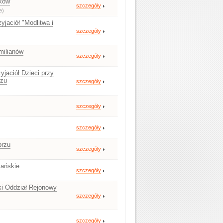
rków
szczegóły
e)
yjaciół "Modlitwa i
szczegóły
milianów
szczegóły
jaciół Dzieci przy
rzu
szczegóły
szczegóły
szczegóły
brzu
szczegóły
zańskie
szczegóły
i Oddział Rejonowy
szczegóły
szczegóły