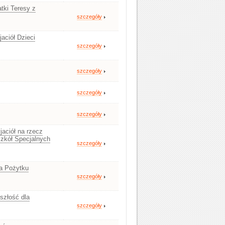
tki Teresy z
szczegóły
aciół Dzieci
szczegóły
szczegóły
szczegóły
szczegóły
aciół na rzecz
Szkół Specjalnych
szczegóły
ja Pożytku
szczegóły
yszłość dla
szczegóły