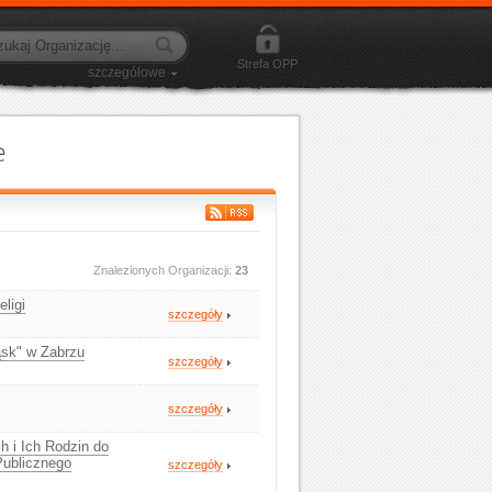
Strefa OPP
szczegółowe
Znalezionych Organizacji:
23
ligi
szczegóły
ąsk" w Zabrzu
szczegóły
szczegóły
h i Ich Rodzin do
Publicznego
szczegóły