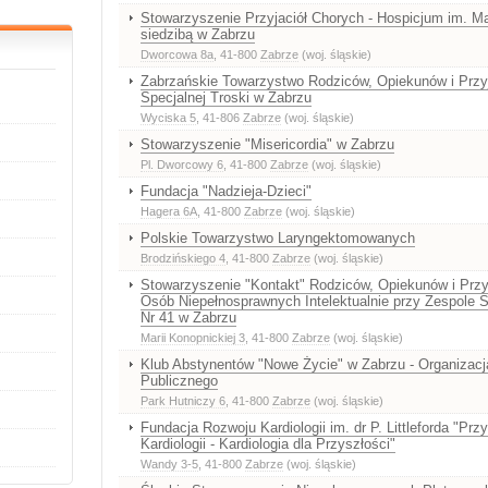
Stowarzyszenie Przyjaciół Chorych - Hospicjum im. Ma
siedzibą w Zabrzu
Dworcowa 8a
, 41-800
Zabrze
(woj. śląskie)
Zabrzańskie Towarzystwo Rodziców, Opiekunów i Przyj
Specjalnej Troski w Zabrzu
Wyciska 5
, 41-806
Zabrze
(woj. śląskie)
Stowarzyszenie "Misericordia" w Zabrzu
Pl. Dworcowy 6
, 41-800
Zabrze
(woj. śląskie)
Fundacja "Nadzieja-Dzieci"
Hagera 6A
, 41-800
Zabrze
(woj. śląskie)
Polskie Towarzystwo Laryngektomowanych
Brodzińskiego 4
, 41-800
Zabrze
(woj. śląskie)
Stowarzyszenie "Kontakt" Rodziców, Opiekunów i Przyj
Osób Niepełnosprawnych Intelektualnie przy Zespole 
Nr 41 w Zabrzu
Marii Konopnickiej 3
, 41-800
Zabrze
(woj. śląskie)
Klub Abstynentów "Nowe Życie" w Zabrzu - Organizac
Publicznego
Park Hutniczy 6
, 41-800
Zabrze
(woj. śląskie)
Fundacja Rozwoju Kardiologii im. dr P. Littleforda "Prz
Kardiologii - Kardiologia dla Przyszłości"
Wandy 3-5
, 41-800
Zabrze
(woj. śląskie)