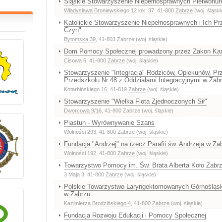
Śląskie Stowarzyszenie Niepełnosprawnych Płetwonu
Władysława Broniewskiego 12 lok. 37
, 41-800
Zabrze
(woj. śląski
Katolickie Stowarzyszenie Niepełnosprawnych i Ich Prz
Czyn"
Bytomska 39
, 41-803
Zabrze
(woj. śląskie)
Dom Pomocy Społecznej prowadzony przez Zakon Ka
Cisowa 6
, 41-800
Zabrze
(woj. śląskie)
Stowarzyszenie "Integracja" Rodziców, Opiekunów, Przy
Przedszkolu Nr 48 z Oddziałami Integracyjnymi w Zab
Kotarbińskiego 16
, 41-819
Zabrze
(woj. śląskie)
Stowarzyszenie "Wielka Flota Zjednoczonych Sił"
Dworcowa 9/16
, 41-800
Zabrze
(woj. śląskie)
Piastun - Wyrównywanie Szans
Wolności 293
, 41-800
Zabrze
(woj. śląskie)
Fundacja "Andrzej" na rzecz Parafii św. Andrzeja w Za
Wolności 192
, 41-800
Zabrze
(woj. śląskie)
Towarzystwo Pomocy im. Św. Brata Alberta Koło Zabr
3 Maja 3
, 41-800
Zabrze
(woj. śląskie)
Polskie Towarzystwo Laryngektomowanych Górnośląsk
w Zabrzu
Kazimierza Brodzińskiego 4
, 41-800
Zabrze
(woj. śląskie)
Fundacja Rozwoju Edukacji i Pomocy Społecznej