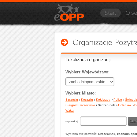
Lokalizacja organizacji
Wybierz Województwo:
Wybierz Miasto:
Szczecin
Koszalin
Kołobrzeg
Police
Świnouj
Stargard Szczeciński
Szczecinek
Goleniów
B
Wałcz
wyszukaj:
Wybrana miejscowość:
Szczecinek, zachodniopo