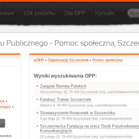
eOPP
Organizacje Szczecinek
Pomoc społeczna
Wyniki wyszukiwania OPP:
Związek Romów Polskich
Wyszyńskiego 32
, 78-400
Szczecinek
(woj. zachodniopomorskie
Fundusz Tratwa Szczecinek
ście
Wiejska 4
, 78-400
Szczecinek
(woj. zachodniopomorskie)
iałogard
Stowarzyszenie Amazonek w Szczecinku
9-go Maja 12
, 78-400
Szczecinek
(woj. zachodniopomorskie)
Szczecinecka Fundacja na rzecz Osób Poszkodowan
Komunikacyjnych
morskie
28 Lutego 16
, 78-400
Szczecinek
(woj. zachodniopomorskie)