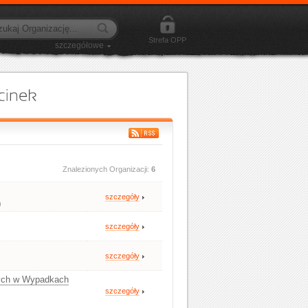
Strefa OPP
szczegółowe
Znalezionych Organizacji:
6
szczegóły
)
szczegóły
szczegóły
ych w Wypadkach
szczegóły