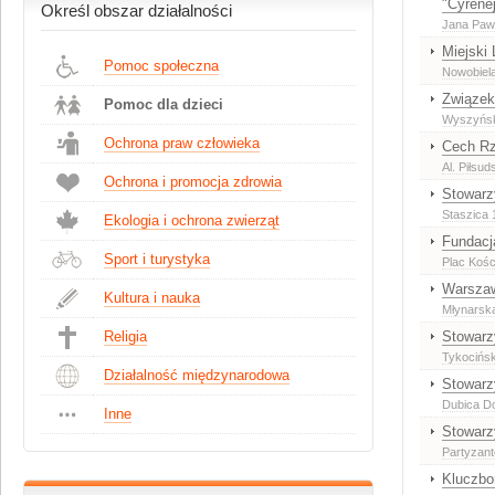
"Cyrene
Określ obszar działalności
Jana Pawł
Miejski
Pomoc społeczna
Nowobiel
Związek
Pomoc dla dzieci
Wyszyńsk
Ochrona praw człowieka
Cech Rz
Al. Piłsud
Ochrona i promocja zdrowia
Stowarz
Staszica 
Ekologia i ochrona zwierząt
Fundacj
Sport i turystyka
Plac Kośc
Warszaw
Kultura i nauka
Młynarska
Religia
Stowarz
Tykocińs
Działalność międzynarodowa
Stowarz
Dubica Do
Inne
Stowarz
Partyzan
Kluczbo