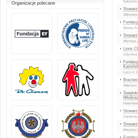
Katowick
Organizacje polecane
Stowarz
Stilonowa
Fundacja
Siostry F
Stowarz
Młyńska 
Lions C
Gdyńska 5
Fundacj
Kamińsk
Locci 4
, 
Bractwo
Wileńska
Świętok
Młodzie
Helenówe
Stowarz
Żołniersk
Stowarz
Mieszka I 
Fundac