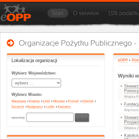
Lokalizacja organizacji
eOPP
Pom
Wybierz Województwo:
Wyniki w
Stowarz
Pomocy
Wybierz Miasto:
Wojska Po
Warszawa
Kraków
Łódź
Wrocław
Poznań
Gdańsk
Fundacj
Szczecin
Bydgoszcz
Lublin
Katowice
Wąchocka 
Stowarz
wyszukaj:
Przyjaci
Wiejska 2
Katolic