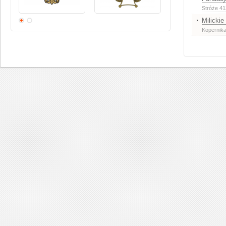
Stróże 41
Milicki
Kopernika