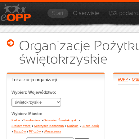
Lokalizacja organizacji
eOPP
Orga
Wybierz Województwo:
Wybierz Miasto:
Kielce
Sandomierz
Ostrowiec Świętokrzyski
Starachowice
Skarżysko-Kamienna
Końskie
Busko-Zdrój
Staszów
Pińczów
Włoszczowa