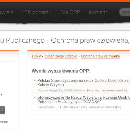
eOPP
Organizacje Giżycko
Ochrona praw człowieka
Wyniki wyszukiwania OPP:
Polskie Stowarzyszenie na rzecz Osób z Upośledze
Koło w Giżycku
Dąbrowskiego 15
, 11-500
Giżycko
(woj. warmińsko-mazurskie)
Stowarzyszenie Na Rzecz Wspierania Rozwoju Osób 
Potrzebach Edukacyjnych "SZANSA"
Białostocka 3
, 11-500
Giżycko
(woj. warmińsko-mazurskie)
rskie