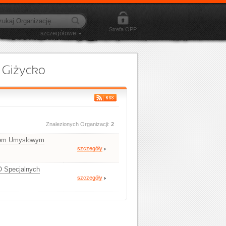
Strefa OPP
szczegółowe
Znalezionych Organizacji:
2
niem Umysłowym
szczegóły
O Specjalnych
szczegóły