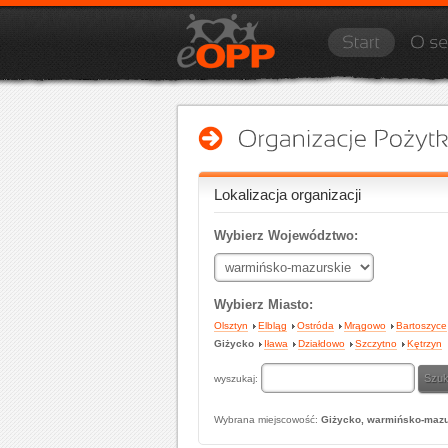
Lokalizacja organizacji
Wybierz Województwo:
Wybierz Miasto:
Olsztyn
Elbląg
Ostróda
Mrągowo
Bartoszyce
Giżycko
Iława
Działdowo
Szczytno
Kętrzyn
wyszukaj:
Wybrana miejscowość:
Giżycko, warmińsko-mazu