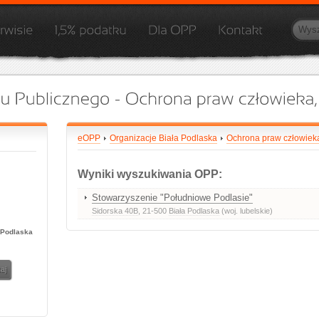
eOPP
Organizacje Biała Podlaska
Ochrona praw człowiek
Wyniki wyszukiwania OPP:
Stowarzyszenie "Południowe Podlasie"
Sidorska 40B
, 21-500
Biała Podlaska
(woj. lubelskie)
 Podlaska