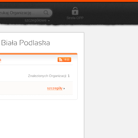
Strefa OPP
szczegółowe
a
Znalezionych Organizacji:
1
szczegóły