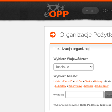
Lokalizacja organizacji
Wybierz Województwo:
Wybierz Miasto:
Lublin
Zamość
Łuków
Chełm
Puławy
Biała
Lubartów
Krasnystaw
Kraśnik
Hrubieszów
wyszukaj:
Wybrana miejscowość:
Biała Podlaska, lubelskie