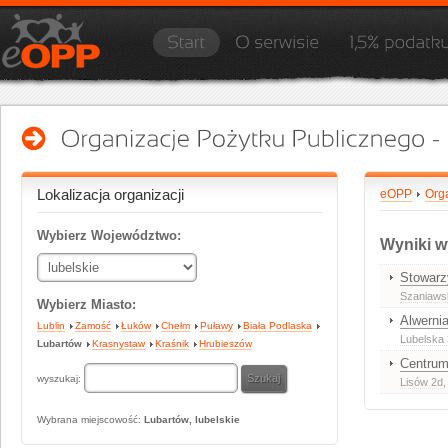
Lokalizacja organizacji
eOPP
Org
Wybierz Województwo:
Wyniki w
Stowarz
Szaniaws
Wybierz Miasto:
Alwernia
Lublin
Zamość
Łuków
Chełm
Puławy
Biała Podlaska
Lubelska
Lubartów
Krasnystaw
Kraśnik
Hrubieszów
Centrum
wyszukaj:
Lisów 2d
Wybrana miejscowość:
Lubartów, lubelskie